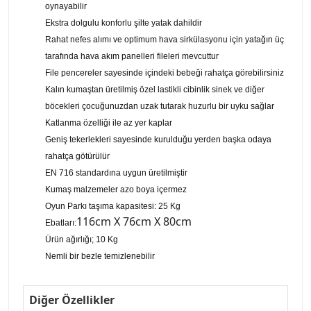
oynayabilir
Ekstra dolgulu konforlu şilte yatak dahildir
Rahat nefes alımı ve optimum hava sirkülasyonu için yatağın üç
tarafında hava akım panelleri fileleri mevcuttur
File pencereler sayesinde içindeki bebeği rahatça görebilirsiniz
Kalın kumaştan üretilmiş özel lastikli cibinlik sinek ve diğer
böcekleri çocuğunuzdan uzak tutarak huzurlu bir uyku sağlar
Katlanma özelliği ile az yer kaplar
Geniş tekerlekleri sayesinde kurulduğu yerden başka odaya
rahatça götürülür
EN 716 standardına uygun üretilmiştir
Kumaş malzemeler azo boya içermez
Oyun Parkı taşıma kapasitesi: 25 Kg
116cm X 76cm X 80cm
Ebatları:
Ürün ağırlığı; 10 Kg
Nemli bir bezle temizlenebilir
Diğer Özellikler