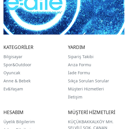
KATEGORİLER
YARDIM
Bilgisayar
Sipariş Takibi
Spor&Outdoor
Arıza Formu
O
yuncak
İade Formu
Anne & Bebek
Sıkça Sorulan Sorular
Ev&Yaşam
Müşteri Hizmetleri
İletişim
HESABIM
MÜŞTERİ HİZMETLERİ
Üyelik Bilgilerim
KÜÇÜKBAKKALKÖY MH.
SELVİLİ SOK. CANAN