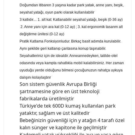
Doğumdan itibaren 3 yaşına kadar park yatak, anne yanı, beşik,
seyahat yatağı, oyun parkı olarak kullanılabilir
3 katlıdır.... 1. alt kat: Katlanabilir seyahat yatağı, beşik (0-36 ay)
2. Anne yanı için ara kat (0-12 ay) ; 3. kat ergonomik tasarım alt
değiştirme ünitesi (0-12 ay)
Pratik Katlama Fonksiyonludur. Birkaç basit adımda kurulabilir.
Aynı şekilde geri katlanıp çantasına konup taşınabilir.
Seyahatleriniz için de idealdir. Anneannedeyken, tatilde-otel
odasında veya kampta rahatlıkla mobil kalabilirsiniz. Her zaman
uyuduğu yerde olduğunu bilmesi çocuğunuzun rahatça uykuya
dalışını kolaylaştırır
Son sistem güvenlik Avrupa Birliği
şartnamesine göre en üst teknoloji
fabrikalarda üretilmiştir
Türkiye'de tek 600D kumaş kullanılan park
yataktır, sağlam ve üst kalitedir
Bebeğinizin güvenliği için y atağın 4 tarafı özel
kalın sünger ve kapitone ile geçilmiştir
Kademeli yatak yüksekliği ile aya ve yaşa göre