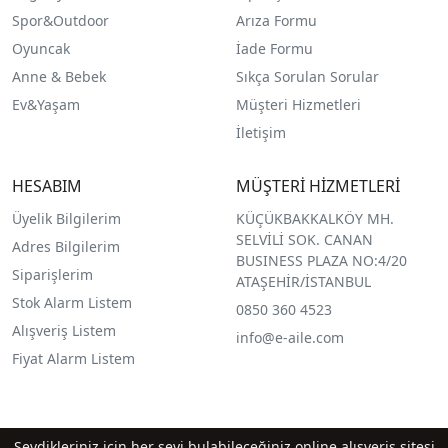
Spor&Outdoor
Arıza Formu
O
yuncak
İade Formu
Anne & Bebek
Sıkça Sorulan Sorular
Ev&Yaşam
Müşteri Hizmetleri
İletişim
HESABIM
MÜŞTERİ HİZMETLERİ
Üyelik Bilgilerim
KÜÇÜKBAKKALKÖY MH.
SELVİLİ SOK. CANAN
Adres Bilgilerim
BUSINESS PLAZA NO:4/20
Siparişlerim
ATAŞEHİR/İSTANBUL
Stok Alarm Listem
0850 360 4523
Alışveriş Listem
info@e-aile.com
Fiyat Alarm Listem
Sevdikleriniz için her şeyi bulabileceğiniz online alışveriş sitesi