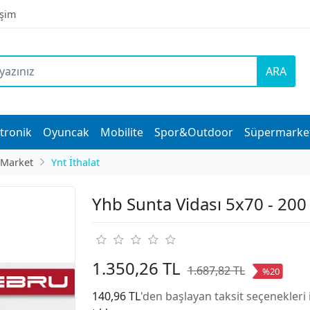
işim
ARA
tronik
Oyuncak
Mobilite
Spor&Outdoor
Süpermarke
 Market
Ynt İthalat
Yhb Sunta Vidası 5x70 - 200
1.350,26 TL
1.687,82 TL
%20
140,96 TL
'den başlayan taksit seçenekleri 