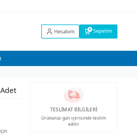
0
Sepetim
Hesabım
t
 Adet
TESLİMAT BİLGİLERİ
Ürününüz gün içerisinde teslim
edilir
için