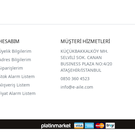
HESABIM
MÜŞTERİ HİZMETLERİ
Üyelik Bilgilerim
KÜÇÜKBAKKALKÖY MH.
SELVİLİ SOK. CANAN
Adres Bilgilerim
BUSINESS PLAZA NO:4/20
Siparişlerim
ATAŞEHİR/İSTANBUL
Stok Alarm Listem
0850 360 4523
Alışveriş Listem
info@e-aile.com
Fiyat Alarm Listem