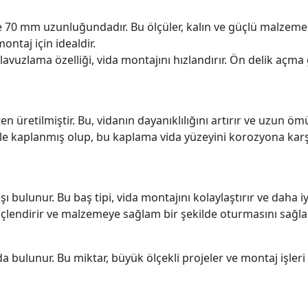
70 mm uzunluğundadır. Bu ölçüler, kalın ve güçlü malzemeler
ntaj için idealdir.
avuzlama özelliği, vida montajını hızlandırır. Ön delik açma 
ten üretilmiştir. Bu, vidanın dayanıklılığını artırır ve uzun öm
ile kaplanmış olup, bu kaplama vida yüzeyini korozyona kar
ı bulunur. Bu baş tipi, vida montajını kolaylaştırır ve daha iyi
üçlendirir ve malzemeye sağlam bir şekilde oturmasını sağlar
 bulunur. Bu miktar, büyük ölçekli projeler ve montaj işleri