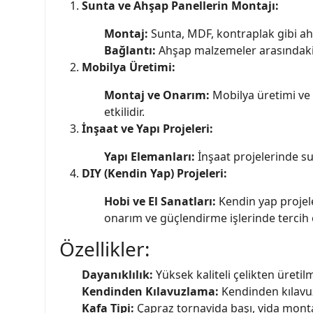
Sunta ve Ahşap Panellerin Montajı:
Montaj:
Sunta, MDF, kontraplak gibi ahş
Bağlantı:
Ahşap malzemeler arasındaki ba
Mobilya Üretimi:
Montaj ve Onarım:
Mobilya üretimi ve 
etkilidir.
İnşaat ve Yapı Projeleri:
Yapı Elemanları:
İnşaat projelerinde su
DIY (Kendin Yap) Projeleri:
Hobi ve El Sanatları:
Kendin yap projele
onarım ve güçlendirme işlerinde tercih e
Özellikler:
Dayanıklılık:
Yüksek kaliteli çelikten üreti
Kendinden Kılavuzlama:
Kendinden kılavuzl
Kafa Tipi:
Çapraz tornavida başı, vida montajı