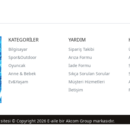
KATEGORİLER
YARDIM
Bilgisayar
Sipariş Takibi
Spor&Outdoor
Arıza Formu
O
yuncak
İade Formu
Anne & Bebek
Sıkça Sorulan Sorular
Ev&Yaşam
Müşteri Hizmetleri
İletişim
iş sitesi © Copyright 2026 E-aile bir Akcom Group markasıdır.