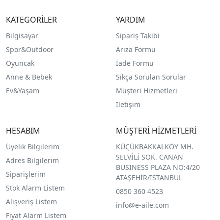
KATEGORİLER
YARDIM
Bilgisayar
Sipariş Takibi
Spor&Outdoor
Arıza Formu
O
yuncak
İade Formu
Anne & Bebek
Sıkça Sorulan Sorular
Ev&Yaşam
Müşteri Hizmetleri
İletişim
HESABIM
MÜŞTERİ HİZMETLERİ
Üyelik Bilgilerim
KÜÇÜKBAKKALKÖY MH.
SELVİLİ SOK. CANAN
Adres Bilgilerim
BUSINESS PLAZA NO:4/20
Siparişlerim
ATAŞEHİR/İSTANBUL
Stok Alarm Listem
0850 360 4523
Alışveriş Listem
info@e-aile.com
Fiyat Alarm Listem