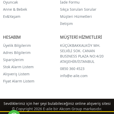
O
yuncak
İade Formu
Anne & Bebek
Sıkça Sorulan Sorular
Ev&Yaşam
Müşteri Hizmetleri
İletişim
HESABIM
MÜŞTERİ HİZMETLERİ
Üyelik Bilgilerim
KÜÇÜKBAKKALKÖY MH.
SELVİLİ SOK. CANAN
Adres Bilgilerim
BUSINESS PLAZA NO:4/20
Siparişlerim
ATAŞEHİR/İSTANBUL
Stok Alarm Listem
0850 360 4523
Alışveriş Listem
info@e-aile.com
Fiyat Alarm Listem
Sevdikleriniz için her şeyi bulabileceğiniz online alışveriş sitesi
© Copyright 2026 E-aile bir Akcom Group markasıdır.