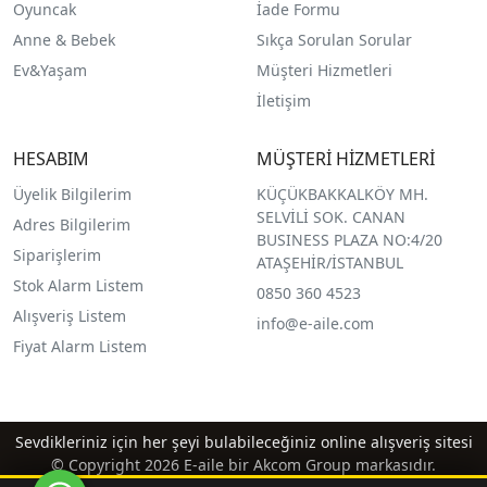
O
yuncak
İade Formu
Anne & Bebek
Sıkça Sorulan Sorular
Ev&Yaşam
Müşteri Hizmetleri
İletişim
HESABIM
MÜŞTERİ HİZMETLERİ
Üyelik Bilgilerim
KÜÇÜKBAKKALKÖY MH.
SELVİLİ SOK. CANAN
Adres Bilgilerim
BUSINESS PLAZA NO:4/20
Siparişlerim
ATAŞEHİR/İSTANBUL
Stok Alarm Listem
0850 360 4523
Alışveriş Listem
info@e-aile.com
Fiyat Alarm Listem
Sevdikleriniz için her şeyi bulabileceğiniz online alışveriş sitesi
© Copyright 2026 E-aile bir Akcom Group markasıdır.