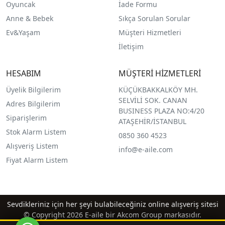
O
yuncak
İade Formu
Anne & Bebek
Sıkça Sorulan Sorular
Ev&Yaşam
Müşteri Hizmetleri
İletişim
HESABIM
MÜŞTERİ HİZMETLERİ
Üyelik Bilgilerim
KÜÇÜKBAKKALKÖY MH.
SELVİLİ SOK. CANAN
Adres Bilgilerim
BUSINESS PLAZA NO:4/20
Siparişlerim
ATAŞEHİR/İSTANBUL
Stok Alarm Listem
0850 360 4523
Alışveriş Listem
info@e-aile.com
Fiyat Alarm Listem
Sevdikleriniz için her şeyi bulabileceğiniz online alışveriş sitesi
© Copyright 2026 E-aile bir Akcom Group markasıdır.