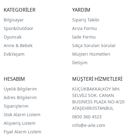
KATEGORİLER
YARDIM
Bilgisayar
Sipariş Takibi
Spor&Outdoor
Arıza Formu
O
yuncak
İade Formu
Anne & Bebek
Sıkça Sorulan Sorular
Ev&Yaşam
Müşteri Hizmetleri
İletişim
HESABIM
MÜŞTERİ HİZMETLERİ
Üyelik Bilgilerim
KÜÇÜKBAKKALKÖY MH.
SELVİLİ SOK. CANAN
Adres Bilgilerim
BUSINESS PLAZA NO:4/20
Siparişlerim
ATAŞEHİR/İSTANBUL
Stok Alarm Listem
0850 360 4523
Alışveriş Listem
info@e-aile.com
Fiyat Alarm Listem