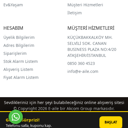
Ev&Yaşam
Müşteri Hizmetleri
İletişim
HESABIM
MÜŞTERİ HİZMETLERİ
Üyelik Bilgilerim
KÜÇÜKBAKKALKÖY MH.
SELVİLİ SOK. CANAN
Adres Bilgilerim
BUSINESS PLAZA NO:4/20
Siparişlerim
ATAŞEHİR/İSTANBUL
Stok Alarm Listem
0850 360 4523
Alışveriş Listem
info@e-aile.com
Fiyat Alarm Listem
Sevdikleriniz için her şeyi bulabileceğiniz online alışveriş sitesi
© Copyright 2026 E-aile bir Akcom Group markasıdır.
Günün Sürprizi!
BAŞLAT
Telefonu salla, kuponu kap.
®
PlatinMarket
E-Ticaret Sistemi
İle Hazırlanmıştır.