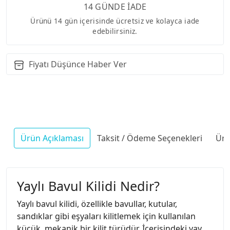
14 GÜNDE İADE
Ürünü 14 gün içerisinde ücretsiz ve kolayca iade
edebilirsiniz.
Fiyatı Düşünce Haber Ver
Ürün Açıklaması
Taksit / Ödeme Seçenekleri
Ürü
Yaylı Bavul Kilidi Nedir?
Yaylı bavul kilidi, özellikle bavullar, kutular,
sandıklar gibi eşyaları kilitlemek için kullanılan
küçük, mekanik bir kilit türüdür. İçerisindeki yay