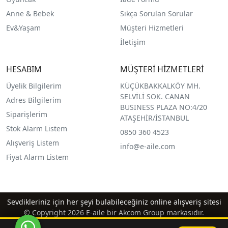
Anne & Bebek
Sıkça Sorulan Sorular
Ev&Yaşam
Müşteri Hizmetleri
İletişim
HESABIM
MÜŞTERİ HİZMETLERİ
Üyelik Bilgilerim
KÜÇÜKBAKKALKÖY MH.
SELVİLİ SOK. CANAN
Adres Bilgilerim
BUSINESS PLAZA NO:4/20
Siparişlerim
ATAŞEHİR/İSTANBUL
Stok Alarm Listem
0850 360 4523
Alışveriş Listem
info@e-aile.com
Fiyat Alarm Listem
Sevdikleriniz için her şeyi bulabileceğiniz online alışveriş sitesi
© Copyright 2026 E-aile bir Akcom Group markasıdır.