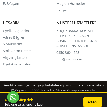
Ev&Yaşam
Müşteri Hizmetleri
İletişim
HESABIM
MÜŞTERİ HİZMETLERİ
Üyelik Bilgilerim
KÜÇÜKBAKKALKÖY MH.
SELVİLİ SOK. CANAN
Adres Bilgilerim
BUSINESS PLAZA NO:4/20
Siparişlerim
ATAŞEHİR/İSTANBUL
Stok Alarm Listem
0850 360 4523
Alışveriş Listem
info@e-aile.com
Fiyat Alarm Listem
Sevdikleriniz için her şeyi bulabileceğiniz online alışveriş sitesi
© Copyright 2026 E-aile bir Akcom Group markasıdır.
Günün Sürprizi!
BAŞLAT
Telefonu salla, kuponu kap.
®
PlatinMarket
E-Ticaret Sistemi
İle Hazırlanmıştır.