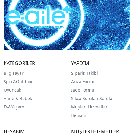
KATEGORİLER
YARDIM
Bilgisayar
Sipariş Takibi
Spor&Outdoor
Arıza Formu
O
yuncak
İade Formu
Anne & Bebek
Sıkça Sorulan Sorular
Ev&Yaşam
Müşteri Hizmetleri
İletişim
HESABIM
MÜŞTERİ HİZMETLERİ