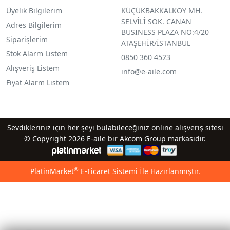
Üyelik Bilgilerim
KÜÇÜKBAKKALKÖY MH.
SELVİLİ SOK. CANAN
Adres Bilgilerim
BUSINESS PLAZA NO:4/20
Siparişlerim
ATAŞEHİR/İSTANBUL
Stok Alarm Listem
0850 360 4523
Alışveriş Listem
info@e-aile.com
Fiyat Alarm Listem
Sevdikleriniz için her şeyi bulabileceğiniz online alışveriş sitesi
© Copyright 2026 E-aile bir Akcom Group markasıdır.
®
PlatinMarket
E-Ticaret Sistemi
İle Hazırlanmıştır.