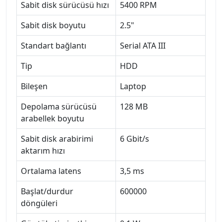
Sabit disk sürücüsü hızı
5400 RPM
Sabit disk boyutu
2.5"
Standart bağlantı
Serial ATA III
Tip
HDD
Bileşen
Laptop
Depolama sürücüsü
128 MB
arabellek boyutu
Sabit disk arabirimi
6 Gbit/s
aktarım hızı
Ortalama latens
3,5 ms
Başlat/durdur
600000
döngüleri