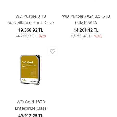
WD Purple 8 TB
WD Purple 7X24 3,5' 6TB
Surveillance Hard Drive
64MB SATA
19.368,92 TL
14.201,12 TL
24.211,15 TL
%20
17.751,40 TL
%20
WD Gold 18TB
Enterprise Class
49.912,25 TL