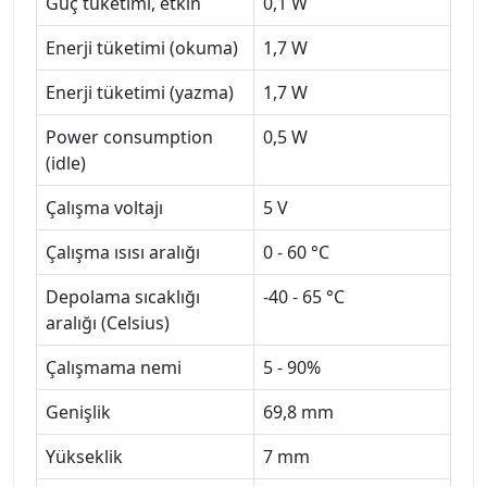
Güç tüketimi, etkin
0,1 W
Enerji tüketimi (okuma)
1,7 W
Enerji tüketimi (yazma)
1,7 W
Power consumption
0,5 W
(idle)
Çalışma voltajı
5 V
Çalışma ısısı aralığı
0 - 60 °C
Depolama sıcaklığı
-40 - 65 °C
aralığı (Celsius)
Çalışmama nemi
5 - 90%
Genişlik
69,8 mm
Yükseklik
7 mm