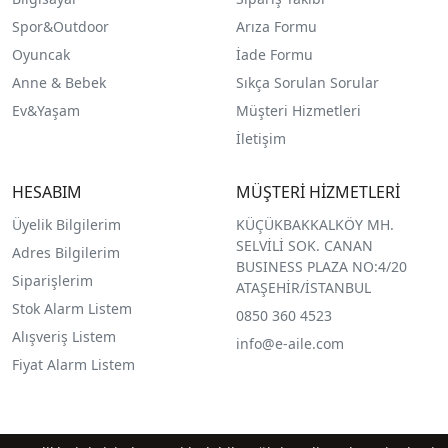
Spor&Outdoor
Arıza Formu
O
yuncak
İade Formu
Anne & Bebek
Sıkça Sorulan Sorular
Ev&Yaşam
Müşteri Hizmetleri
İletişim
HESABIM
MÜŞTERİ HİZMETLERİ
Üyelik Bilgilerim
KÜÇÜKBAKKALKÖY MH.
SELVİLİ SOK. CANAN
Adres Bilgilerim
BUSINESS PLAZA NO:4/20
Siparişlerim
ATAŞEHİR/İSTANBUL
Stok Alarm Listem
0850 360 4523
Alışveriş Listem
info@e-aile.com
Fiyat Alarm Listem