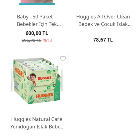
Baby - 50 Paket –
Huggies All Over Clean
Bebekler İçin Tek
Bebek ve Çocuk Islak
Kullanımlık Islak Havlu
Mendili 56 Yaprak
600,00 TL
78,67 TL
696,00 TL
%13
Huggies Natural Care
Yenidoğan Islak Bebek
Havlusu 10x56 Yaprak