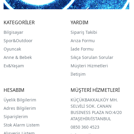
KATEGORİLER
YARDIM
Bilgisayar
Sipariş Takibi
Spor&Outdoor
Arıza Formu
O
yuncak
İade Formu
Anne & Bebek
Sıkça Sorulan Sorular
Ev&Yaşam
Müşteri Hizmetleri
İletişim
HESABIM
MÜŞTERİ HİZMETLERİ
Üyelik Bilgilerim
KÜÇÜKBAKKALKÖY MH.
SELVİLİ SOK. CANAN
Adres Bilgilerim
BUSINESS PLAZA NO:4/20
Siparişlerim
ATAŞEHİR/İSTANBUL
Stok Alarm Listem
0850 360 4523
Alışveriş Listem