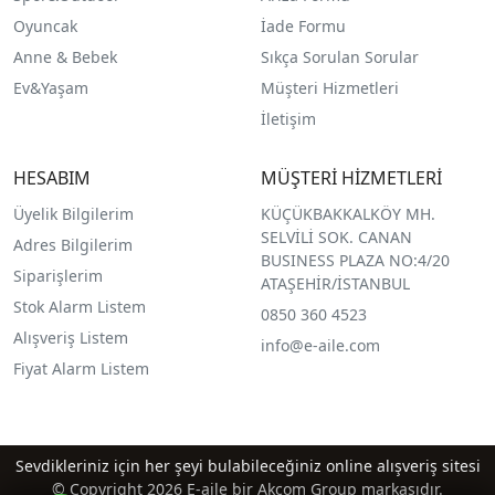
O
yuncak
İade Formu
Anne & Bebek
Sıkça Sorulan Sorular
Ev&Yaşam
Müşteri Hizmetleri
İletişim
HESABIM
MÜŞTERİ HİZMETLERİ
Üyelik Bilgilerim
KÜÇÜKBAKKALKÖY MH.
SELVİLİ SOK. CANAN
Adres Bilgilerim
BUSINESS PLAZA NO:4/20
Siparişlerim
ATAŞEHİR/İSTANBUL
Stok Alarm Listem
0850 360 4523
Alışveriş Listem
info@e-aile.com
Fiyat Alarm Listem
Sevdikleriniz için her şeyi bulabileceğiniz online alışveriş sitesi
© Copyright 2026 E-aile bir Akcom Group markasıdır.