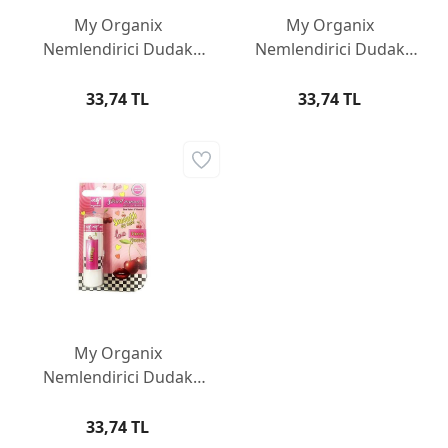
My Organix
My Organix
Nemlendirici Dudak
Nemlendirici Dudak
Bakım Kremi - Böğürtlen
Bakım Kremi - Tutti
Frutti
33,74 TL
33,74 TL
My Organix
Nemlendirici Dudak
Bakım Kremi - Kiraz
33,74 TL