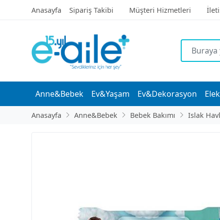
Anasayfa
Sipariş Takibi
Müşteri Hizmetleri
İlet
Anne&Bebek
Ev&Yaşam
Ev&Dekorasyon
Elek
Anasayfa
Anne&Bebek
Bebek Bakımı
Islak Hav