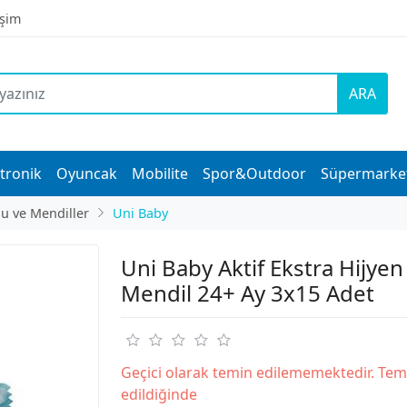
işim
ARA
tronik
Oyuncak
Mobilite
Spor&Outdoor
Süpermarke
lu ve Mendiller
Uni Baby
Uni Baby Aktif Ekstra Hijye
Mendil 24+ Ay 3x15 Adet
Geçici olarak temin edilememektedir. Tem
edildiğinde