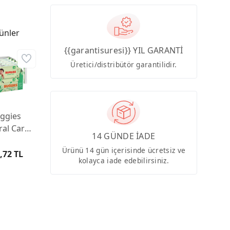
ünler
{{garantisuresi}} YIL GARANTİ
Üretici/distribütör garantilidir.
ggies
ral Care
14 GÜNDE İADE
idoğan
Ürünü 14 gün içerisinde ücretsiz ve
k Bebek
,72 TL
kolayca iade edebilirsiniz.
vlusu
6 Yaprak