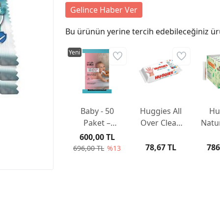
Gelince Haber Ver
Bu ürünün yerine tercih edebileceğiniz ür
Yeni
Baby - 50
Huggies All
Hu
Paket –
Over Clean
Natu
Bebekler İçin
Bebek ve
Yen
600,00 TL
Tek
Çocuk Islak
Isla
78,67 TL
786
696,00 TL
%13
Kullanımlık
Mendili 56
Ha
Islak Havlu
Yaprak
10x5