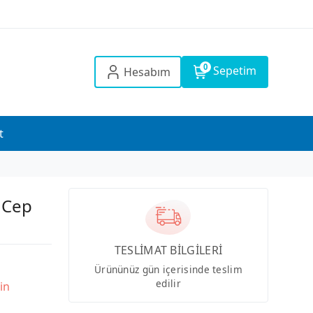
0
Sepetim
Hesabım
t
n Cep
TESLİMAT BİLGİLERİ
Ürününüz gün içerisinde teslim
edilir
in