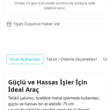
Ürünü 14 gün içerisinde ücretsiz ve kolayca iade
edebilirsiniz.
Fiyatı Düşünce Haber Ver
Ürün Açıklaması
Taksit / Ödeme Seçenekleri
Ürü
Güçlü ve Hassas İşler İçin
İdeal Araç
Tetikli şalümo, özellikle metal işlemede kullanılan,
güçlü ve hassas bir el aletidir. 75 cm
uzunluğundaki bu model, geniş bir kullanım