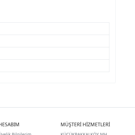
HESABIM
MÜŞTERİ HİZMETLERİ
Üyelik Bilgilerim
KÜÇÜKBAKKALKÖY MH.