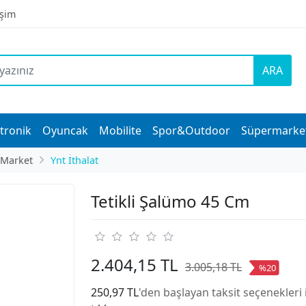
işim
ARA
tronik
Oyuncak
Mobilite
Spor&Outdoor
Süpermarke
 Market
Ynt İthalat
Tetikli Şalümo 45 Cm
2.404,15 TL
3.005,18 TL
%20
250,97 TL
'den başlayan taksit seçenekleri 