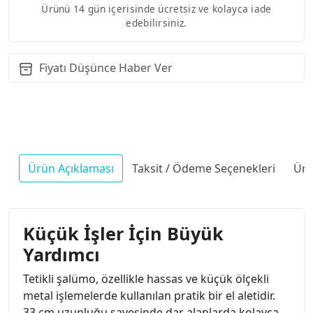
Ürünü 14 gün içerisinde ücretsiz ve kolayca iade
edebilirsiniz.
Fiyatı Düşünce Haber Ver
Ürün Açıklaması
Taksit / Ödeme Seçenekleri
Ürü
Küçük İşler İçin Büyük
Yardımcı
Tetikli şalümo, özellikle hassas ve küçük ölçekli
metal işlemelerde kullanılan pratik bir el aletidir.
33 cm uzunluğu sayesinde dar alanlarda kolayca