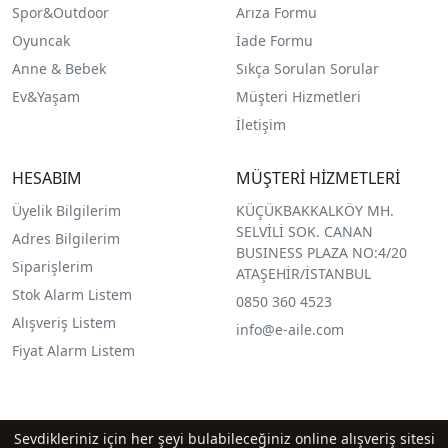
Spor&Outdoor
Arıza Formu
O
yuncak
İade Formu
Anne & Bebek
Sıkça Sorulan Sorular
Ev&Yaşam
Müşteri Hizmetleri
İletişim
HESABIM
MÜŞTERİ HİZMETLERİ
Üyelik Bilgilerim
KÜÇÜKBAKKALKÖY MH.
SELVİLİ SOK. CANAN
Adres Bilgilerim
BUSINESS PLAZA NO:4/20
Siparişlerim
ATAŞEHİR/İSTANBUL
Stok Alarm Listem
0850 360 4523
Alışveriş Listem
info@e-aile.com
Fiyat Alarm Listem
Sevdikleriniz için her şeyi bulabileceğiniz online alışveriş sitesi