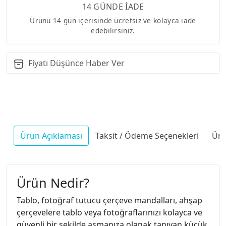
14 GÜNDE İADE
Ürünü 14 gün içerisinde ücretsiz ve kolayca iade
edebilirsiniz.
Fiyatı Düşünce Haber Ver
Ürün Açıklaması
Taksit / Ödeme Seçenekleri
Ürü
Ürün Nedir?
Tablo, fotoğraf tutucu çerçeve mandalları, ahşap
çerçevelere tablo veya fotoğraflarınızı kolayca ve
güvenli bir şekilde asmanıza olanak tanıyan küçük,