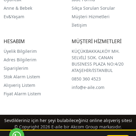
Anne & Bebek
Sıkça Sorulan Sorular
Ev&Yaşam
Müşteri Hizmetleri
İletişim
HESABIM
MÜŞTERİ HİZMETLERİ
Üyelik Bilgilerim
KÜÇÜKBAKKALKÖY MH.
SELVİLİ SOK. CANAN
Adres Bilgilerim
BUSINESS PLAZA NO:4/20
Siparişlerim
ATAŞEHİR/İSTANBUL
Stok Alarm Listem
0850 360 4523
Alışveriş Listem
info@e-aile.com
Fiyat Alarm Listem
Sevdikleriniz için her şeyi bulabileceğiniz online alışveriş sitesi
© Copyright 2026 E-aile bir Akcom Group markasıdır.