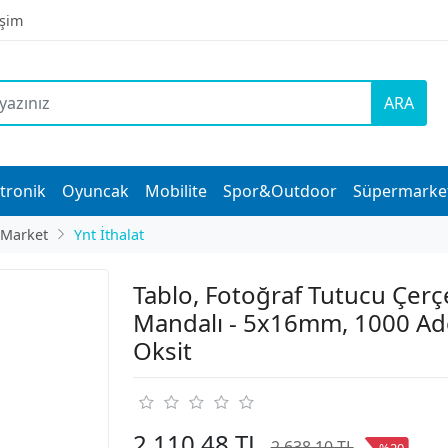
işim
ARA
tronik
Oyuncak
Mobilite
Spor&Outdoor
Süpermarke
 Market
Ynt İthalat
Tablo, Fotoğraf Tutucu Çerç
Mandalı - 5x16mm, 1000 Ad
Oksit
2.110,48 TL
2.638,10 TL
%20