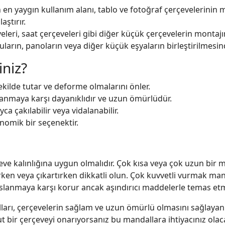
en yaygın kullanım alanı, tablo ve fotoğraf çerçevelerinin m
ştırır.
eri, saat çerçeveleri gibi diğer küçük çerçevelerin montajınd
ların, panoların veya diğer küçük eşyaların birleştirilmesinde
niz?
ekilde tutar ve deforme olmalarını önler.
anmaya karşı dayanıklıdır ve uzun ömürlüdür.
a çakılabilir veya vidalanabilir.
omik bir seçenektir.
e kalınlığına uygun olmalıdır. Çok kısa veya çok uzun bir ma
en veya çıkartırken dikkatli olun. Çok kuvvetli vurmak manda
lanmaya karşı korur ancak aşındırıcı maddelerle temas etm
ları, çerçevelerin sağlam ve uzun ömürlü olmasını sağlayan 
 bir çerçeveyi onarıyorsanız bu mandallara ihtiyacınız olaca