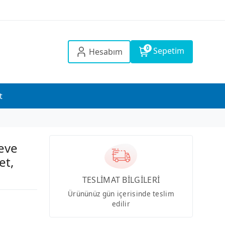
0
Sepetim
Hesabım
t
eve
et,
TESLİMAT BİLGİLERİ
Ürününüz gün içerisinde teslim
edilir