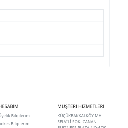
HESABIM
MÜŞTERİ HİZMETLERİ
Üyelik Bilgilerim
KÜÇÜKBAKKALKÖY MH.
SELVİLİ SOK. CANAN
Adres Bilgilerim
BUSINESS PLAZA NO:4/20