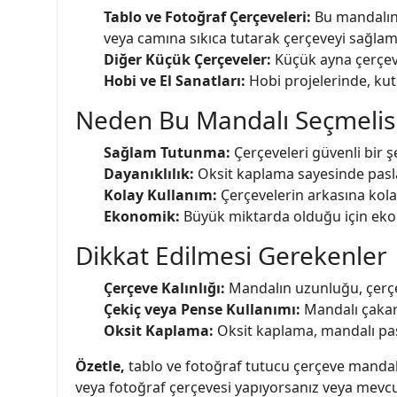
Tablo ve Fotoğraf Çerçeveleri:
Bu mandalın 
veya camına sıkıca tutarak çerçeveyi sağlamla
Diğer Küçük Çerçeveler:
Küçük ayna çerçevel
Hobi ve El Sanatları:
Hobi projelerinde, kutu
Neden Bu Mandalı Seçmelisi
Sağlam Tutunma:
Çerçeveleri güvenli bir ş
Dayanıklılık:
Oksit kaplama sayesinde pasl
Kolay Kullanım:
Çerçevelerin arkasına kolayc
Ekonomik:
Büyük miktarda olduğu için ekon
Dikkat Edilmesi Gerekenler
Çerçeve Kalınlığı:
Mandalın uzunluğu, çerçev
Çekiç veya Pense Kullanımı:
Mandalı çakark
Oksit Kaplama:
Oksit kaplama, mandalı pas
Özetle,
tablo ve fotoğraf tutucu çerçeve mandal
veya fotoğraf çerçevesi yapıyorsanız veya mevcut