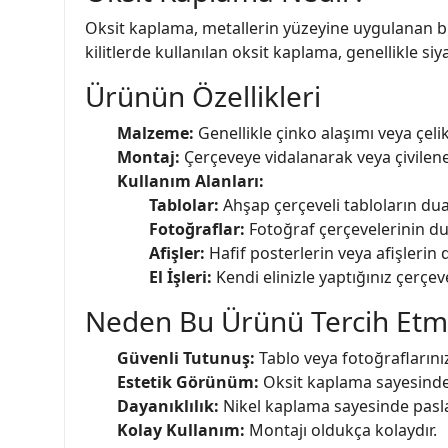
Oksit kaplama, metallerin yüzeyine uygulanan bi
kilitlerde kullanılan oksit kaplama, genellikle siy
Ürünün Özellikleri
Malzeme:
Genellikle çinko alaşımı veya çelik
Montaj:
Çerçeveye vidalanarak veya çivilene
Kullanım Alanları:
Tablolar:
Ahşap çerçeveli tabloların dua 
Fotoğraflar:
Fotoğraf çerçevelerinin dua
Afişler:
Hafif posterlerin veya afişlerin d
El İşleri:
Kendi elinizle yaptığınız çerçev
Neden Bu Ürünü Tercih Etme
Güvenli Tutunuş:
Tablo veya fotoğraflarınız
Estetik Görünüm:
Oksit kaplama sayesinde
Dayanıklılık:
Nikel kaplama sayesinde pasla
Kolay Kullanım:
Montajı oldukça kolaydır.