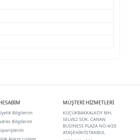
HESABIM
MÜŞTERİ HİZMETLERİ
Üyelik Bilgilerim
KÜÇÜKBAKKALKÖY MH.
SELVİLİ SOK. CANAN
Adres Bilgilerim
BUSINESS PLAZA NO:4/20
Siparişlerim
ATAŞEHİR/İSTANBUL
Stok Alarm Listem