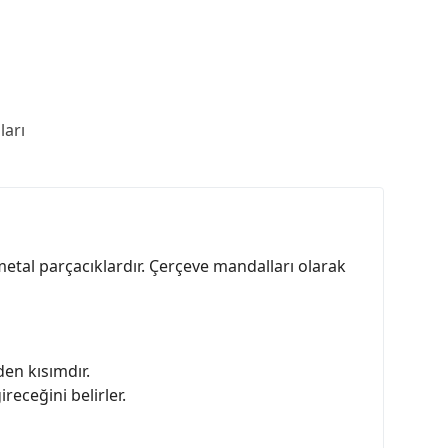
arı
metal parçacıklardır. Çerçeve mandalları olarak
den kısımdır.
eceğini belirler.