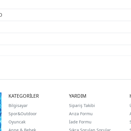
O
KATEGORİLER
YARDIM
Bilgisayar
Sipariş Takibi
Spor&Outdoor
Arıza Formu
O
yuncak
İade Formu
Anne & Bebek
Sıkça Sorulan Sorular