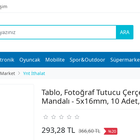
işim
ARA
tronik
Oyuncak
Mobilite
Spor&Outdoor
Süpermarke
 Market
Ynt İthalat
Tablo, Fotoğraf Tutucu Çerç
Mandalı - 5x16mm, 10 Adet,
293,28 TL
366,60 TL
%20