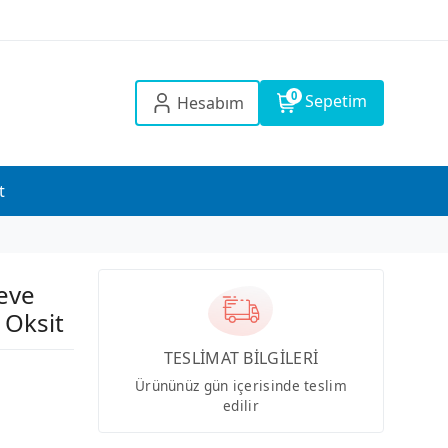
0
Sepetim
Hesabım
t
eve
 Oksit
TESLİMAT BİLGİLERİ
Ürününüz gün içerisinde teslim
edilir