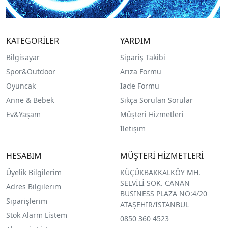
KATEGORİLER
YARDIM
Bilgisayar
Sipariş Takibi
Spor&Outdoor
Arıza Formu
O
yuncak
İade Formu
Anne & Bebek
Sıkça Sorulan Sorular
Ev&Yaşam
Müşteri Hizmetleri
İletişim
HESABIM
MÜŞTERİ HİZMETLERİ
Üyelik Bilgilerim
KÜÇÜKBAKKALKÖY MH.
SELVİLİ SOK. CANAN
Adres Bilgilerim
BUSINESS PLAZA NO:4/20
Siparişlerim
ATAŞEHİR/İSTANBUL
Stok Alarm Listem
0850 360 4523