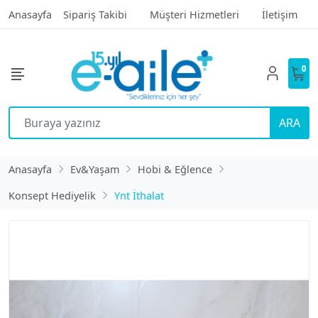
Anasayfa
Sipariş Takibi
Müşteri Hizmetleri
İletişim
0
ARA
Anasayfa
Ev&Yaşam
Hobi & Eğlence
Konsept Hediyelik
Ynt İthalat