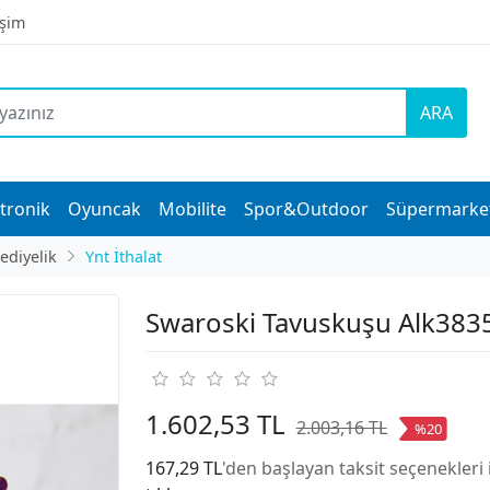
işim
ARA
tronik
Oyuncak
Mobilite
Spor&Outdoor
Süpermarke
ediyelik
Ynt İthalat
Swaroski Tavuskuşu Alk383
1.602,53 TL
2.003,16 TL
%20
167,29 TL
'den başlayan taksit seçenekleri 