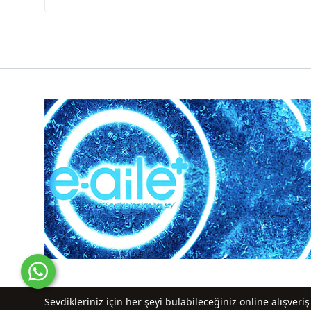
Sevdikleriniz için her şeyi bulabileceğiniz online alışver