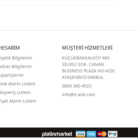
HESABIM
MÜŞTERİ HİZMETLERİ
Üyelik Bilgilerim
KÜÇÜKBAKKALKÖY MH.
SELVİLİ SOK. CANAN
Adres Bilgilerim
BUSINESS PLAZA NO:4/20
Siparişlerim
ATAŞEHİR/İSTANBUL
Stok Alarm Listem
0850 360 4523
Alışveriş Listem
info@e-aile.com
Fiyat Alarm Listem