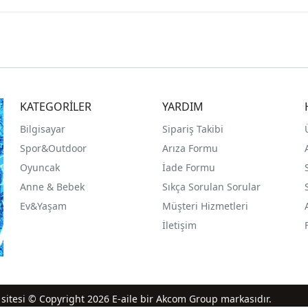
KATEGORİLER
YARDIM
Bilgisayar
Sipariş Takibi
Spor&Outdoor
Arıza Formu
O
yuncak
İade Formu
Anne & Bebek
Sıkça Sorulan Sorular
Ev&Yaşam
Müşteri Hizmetleri
İletişim
iş sitesi © Copyright 2026 E-aile bir Akcom Group markasıdır.