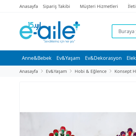
Anasayfa
Sipariş Takibi
Müşteri Hizmetleri
İlet
Anne&Bebek
Ev&Yaşam
Ev&Dekorasyon
Elek
Anasayfa
Ev&Yaşam
Hobi & Eğlence
Konsept H