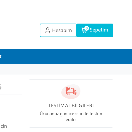
0
Sepetim
Hesabım
t
5
TESLİMAT BİLGİLERİ
Ürününüz gün içerisinde teslim
edilir
için