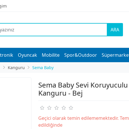
işim
ARA
tronik
Oyuncak
Mobilite
Spor&Outdoor
Süpermarke
ı
Kanguru
Sema Baby
Sema Baby Sevi Koruyuculu
Kanguru - Bej
Geçici olarak temin edilememektedir. Tem
edildiğinde