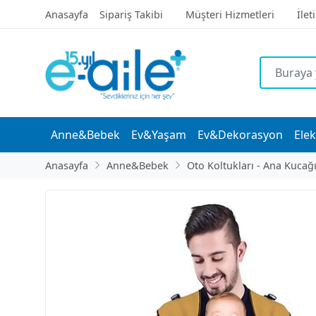
Anasayfa
Sipariş Takibi
Müşteri Hizmetleri
İlet
Anne&Bebek
Ev&Yaşam
Ev&Dekorasyon
Elek
Anasayfa
Anne&Bebek
Oto Koltukları - Ana Kucağ