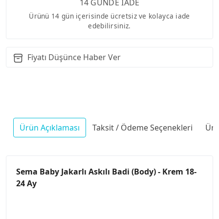
14 GÜNDE İADE
Ürünü 14 gün içerisinde ücretsiz ve kolayca iade
edebilirsiniz.
Fiyatı Düşünce Haber Ver
Ürün Açıklaması
Taksit / Ödeme Seçenekleri
Ürü
Sema Baby Jakarlı Askılı Badi (Body) - Krem 18-
24 Ay