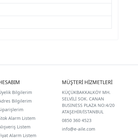
HESABIM
MÜŞTERİ HİZMETLERİ
Üyelik Bilgilerim
KÜÇÜKBAKKALKÖY MH.
SELVİLİ SOK. CANAN
Adres Bilgilerim
BUSINESS PLAZA NO:4/20
Siparişlerim
ATAŞEHİR/İSTANBUL
Stok Alarm Listem
0850 360 4523
Alışveriş Listem
info@e-aile.com
Fiyat Alarm Listem