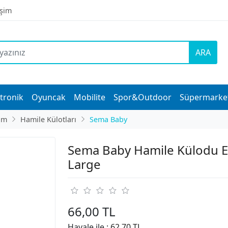
işim
ARA
tronik
Oyuncak
Mobilite
Spor&Outdoor
Süpermarke
im
Hamile Külotları
Sema Baby
Sema Baby Hamile Külodu E
Large
66,00 TL
Havale ile :
62,70 TL