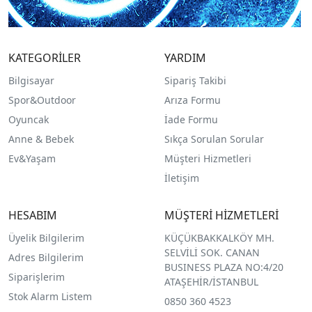
KATEGORİLER
YARDIM
Bilgisayar
Sipariş Takibi
Spor&Outdoor
Arıza Formu
O
yuncak
İade Formu
Anne & Bebek
Sıkça Sorulan Sorular
Ev&Yaşam
Müşteri Hizmetleri
İletişim
HESABIM
MÜŞTERİ HİZMETLERİ
Üyelik Bilgilerim
KÜÇÜKBAKKALKÖY MH.
SELVİLİ SOK. CANAN
Adres Bilgilerim
BUSINESS PLAZA NO:4/20
Siparişlerim
ATAŞEHİR/İSTANBUL
Stok Alarm Listem
0850 360 4523