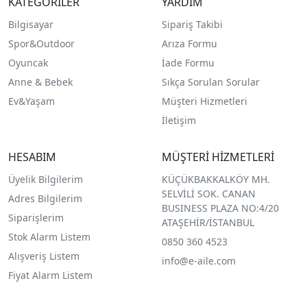
KATEGORİLER
YARDIM
Bilgisayar
Sipariş Takibi
Spor&Outdoor
Arıza Formu
O
yuncak
İade Formu
Anne & Bebek
Sıkça Sorulan Sorular
Ev&Yaşam
Müşteri Hizmetleri
İletişim
HESABIM
MÜŞTERİ HİZMETLERİ
Üyelik Bilgilerim
KÜÇÜKBAKKALKÖY MH.
SELVİLİ SOK. CANAN
Adres Bilgilerim
BUSINESS PLAZA NO:4/20
Siparişlerim
ATAŞEHİR/İSTANBUL
Stok Alarm Listem
0850 360 4523
Alışveriş Listem
info@e-aile.com
Fiyat Alarm Listem