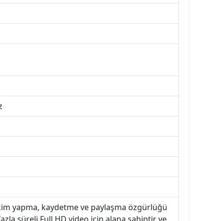
z
çekim yapma, kaydetme ve paylaşma özgürlüğü
zla süreli Full HD video için alana sahiptir ve