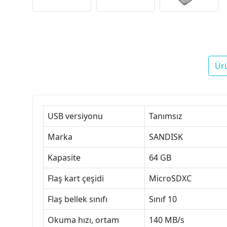
Ür
USB versiyonu
Tanımsız
Marka
SANDISK
Kapasite
64 GB
Flaş kart çeşidi
MicroSDXC
Flaş bellek sınıfı
Sınıf 10
Okuma hızı, ortam
140 MB/s