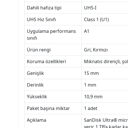
Dahili hafıza tipi
UHS-I
UHS Hız Sınıfı
Class 1 (U1)
Uygulama performans
A1
sınıfı
Ürün rengi
Gri, Kırmızı
Koruma özellikleri
Mıknatıs dirençli, şo
Genişlik
15 mm
Derinlik
1 mm
Yükseklik
10,9 mm
Paket başına miktar
1 adet
Açıklama
SanDisk Ultra® micr
verir. 1 TB‘a kadar 