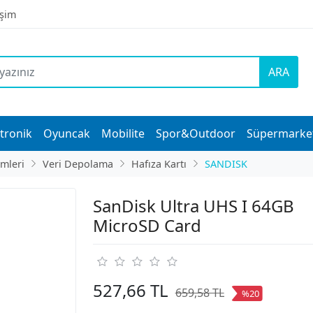
işim
ARA
tronik
Oyuncak
Mobilite
Spor&Outdoor
Süpermarke
imleri
Veri Depolama
Hafıza Kartı
SANDISK
SanDisk Ultra UHS I 64GB
MicroSD Card
527,66 TL
659,58 TL
%20