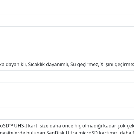
ka dayanıklı, Sıcaklık dayanımlı, Su geçirmez, X ışını geçirme
oSD™ UHS-I kartı size daha önce hiç olmadığı kadar çok 
kapasitelerde bulunan SanDisk Ultra microSD kartımız, daha fa