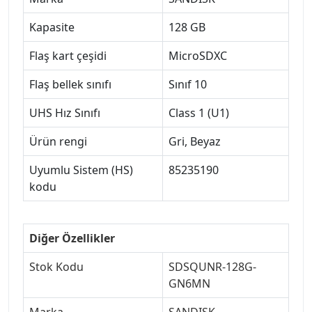
Kapasite
128 GB
Flaş kart çeşidi
MicroSDXC
Flaş bellek sınıfı
Sınıf 10
UHS Hız Sınıfı
Class 1 (U1)
Ürün rengi
Gri, Beyaz
Uyumlu Sistem (HS)
85235190
kodu
Diğer Özellikler
Stok Kodu
SDSQUNR-128G-
GN6MN
Marka
SANDISK