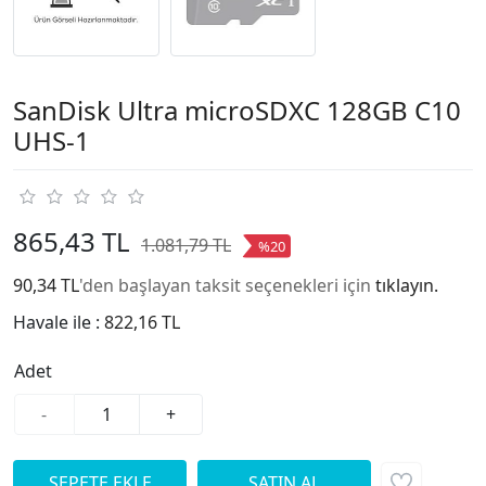
SanDisk Ultra microSDXC 128GB C10
UHS-1
865,43 TL
1.081,79 TL
%20
90,34 TL
'den başlayan taksit seçenekleri için
tıklayın.
Havale ile :
822,16 TL
Adet
-
+