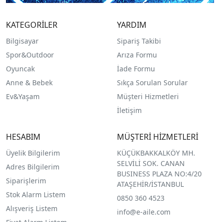
KATEGORİLER
YARDIM
Bilgisayar
Sipariş Takibi
Spor&Outdoor
Arıza Formu
O
yuncak
İade Formu
Anne & Bebek
Sıkça Sorulan Sorular
Ev&Yaşam
Müşteri Hizmetleri
İletişim
HESABIM
MÜŞTERİ HİZMETLERİ
Üyelik Bilgilerim
KÜÇÜKBAKKALKÖY MH.
SELVİLİ SOK. CANAN
Adres Bilgilerim
BUSINESS PLAZA NO:4/20
Siparişlerim
ATAŞEHİR/İSTANBUL
Stok Alarm Listem
0850 360 4523
Alışveriş Listem
info@e-aile.com