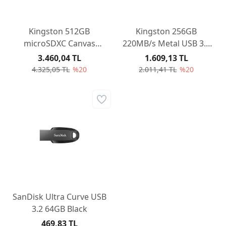
Kingston 512GB
Kingston 256GB
microSDXC Canvas
220MB/s Metal USB 3.2
Select Plus 100R A1 C10
Gen 1 DataTraveler SE9
3.460,04 TL
1.609,13 TL
Card + Adapter
G3
4.325,05 TL
%20
2.011,41 TL
%20
SanDisk Ultra Curve USB
3.2 64GB Black
469,83 TL