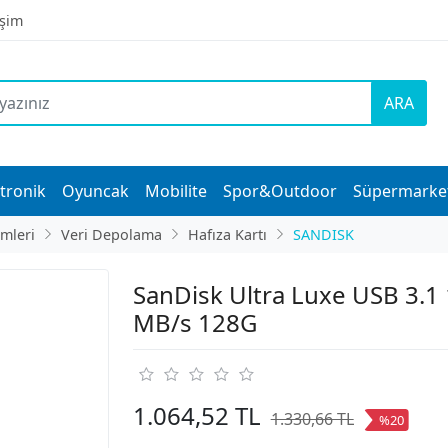
işim
ARA
tronik
Oyuncak
Mobilite
Spor&Outdoor
Süpermarke
imleri
Veri Depolama
Hafıza Kartı
SANDISK
SanDisk Ultra Luxe USB 3.1
MB/s 128G
1.064,52 TL
1.330,66 TL
%20