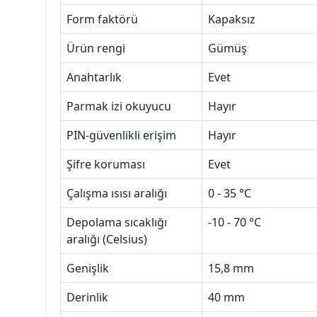
Form faktörü
Kapaksız
Ürün rengi
Gümüş
Anahtarlık
Evet
Parmak izi okuyucu
Hayır
PIN-güvenlikli erişim
Hayır
Şifre koruması
Evet
Çalışma ısısı aralığı
0 - 35 °C
Depolama sıcaklığı
-10 - 70 °C
aralığı (Celsius)
Genişlik
15,8 mm
Derinlik
40 mm