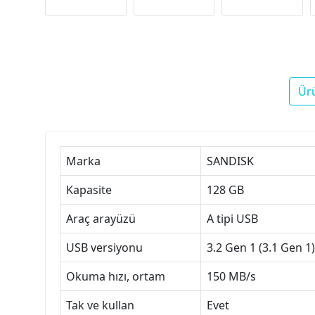
Ür
Marka
SANDISK
Kapasite
128 GB
Araç arayüzü
A tipi USB
USB versiyonu
3.2 Gen 1 (3.1 Gen 1)
Okuma hızı, ortam
150 MB/s
Tak ve kullan
Evet