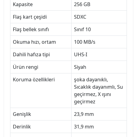
Kapasite
256 GB
Flaş kart çeşidi
SDXC
Flaş bellek sınıfı
Sınıf 10
Okuma hızı, ortam
100 MB/s
Dahili hafıza tipi
UHS-I
Ürün rengi
Siyah
Koruma özellikleri
şoka dayanıklı,
Sıcaklık dayanımlı, Su
geçirmez, X ışını
geçirmez
Genişlik
23,9 mm
Derinlik
31,9 mm