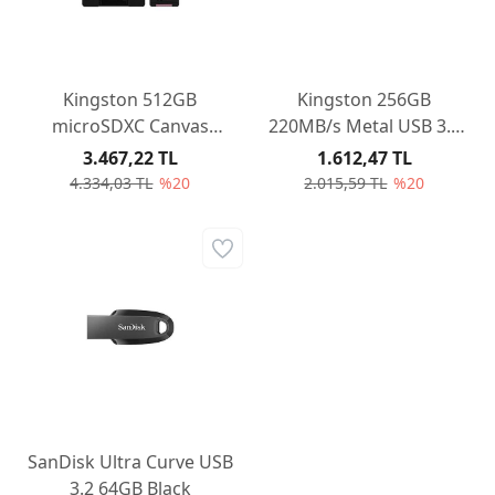
Kingston 512GB
Kingston 256GB
microSDXC Canvas
220MB/s Metal USB 3.2
Select Plus 100R A1 C10
Gen 1 DataTraveler SE9
3.467,22 TL
1.612,47 TL
Card + Adapter
G3
4.334,03 TL
%20
2.015,59 TL
%20
SanDisk Ultra Curve USB
3.2 64GB Black