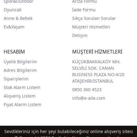
Spor&Outdoor
Arıza Formu
O
yuncak
İade Formu
Anne & Bebek
Sıkça Sorulan Sorular
Ev&Yaşam
Müşteri Hizmetleri
İletişim
HESABIM
MÜŞTERİ HİZMETLERİ
Üyelik Bilgilerim
KÜÇÜKBAKKALKÖY MH.
SELVİLİ SOK. CANAN
Adres Bilgilerim
BUSINESS PLAZA NO:4/20
Siparişlerim
ATAŞEHİR/İSTANBUL
Stok Alarm Listem
0850 360 4523
Alışveriş Listem
info@e-aile.com
Fiyat Alarm Listem
Sevdikleriniz için her şeyi bulabileceğiniz online alışveriş sitesi