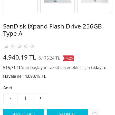
SanDisk iXpand Flash Drive 256GB
Type A
4.940,19 TL
6.175,24 TL
%20
515,71 TL
'den başlayan taksit seçenekleri için
tıklayın.
Havale ile :
4.693,18 TL
Adet
-
+