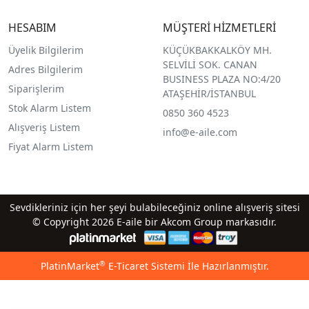
HESABIM
MÜŞTERİ HİZMETLERİ
Üyelik Bilgilerim
KÜÇÜKBAKKALKÖY MH.
SELVİLİ SOK. CANAN
Adres Bilgilerim
BUSINESS PLAZA NO:4/20
Siparişlerim
ATAŞEHİR/İSTANBUL
Stok Alarm Listem
0850 360 4523
Alışveriş Listem
info@e-aile.com
Fiyat Alarm Listem
Sevdikleriniz için her şeyi bulabileceğiniz online alışveriş sitesi
© Copyright 2026 E-aile bir Akcom Group markasıdır.
®
PlatinMarket
E-Ticaret Sistemi
İle Hazırlanmıştır.