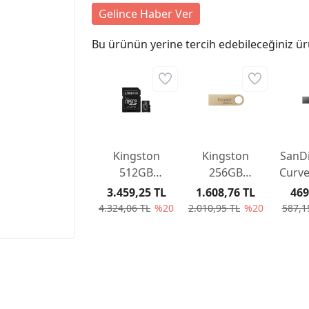
Gelince Haber Ver
Bu ürünün yerine tercih edebileceğiniz ür
Kingston
Kingston
SanDi
512GB
256GB
Curve
microSDXC
220MB/s
64G
3.459,25 TL
1.608,76 TL
469
Canvas Select
Metal USB 3.2
4.324,06 TL
%20
2.010,95 TL
%20
587,1
Plus 100R A1
Gen 1
C10 Card +
DataTraveler
Adapter
SE9 G3