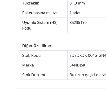
Yükseklik
31,9 mm
Paket başına miktar
1 adet
Uyumlu Sistem (HS)
85235190
kodu
Diğer Özellikler
Stok Kodu
SDSDXDK-064G-GN4
Marka
SANDISK
Stok Durumu
Bu ürün geçici olar