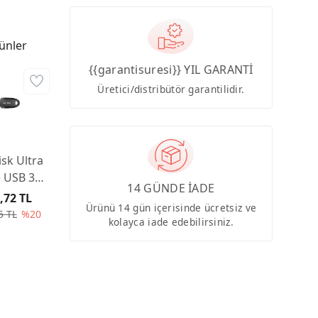
ünler
{{garantisuresi}} YIL GARANTİ
Üretici/distribütör garantilidir.
sk Ultra
 USB 3.2
14 GÜNDE İADE
B Black
,72 TL
Ürünü 14 gün içerisinde ücretsiz ve
5 TL
%20
kolayca iade edebilirsiniz.