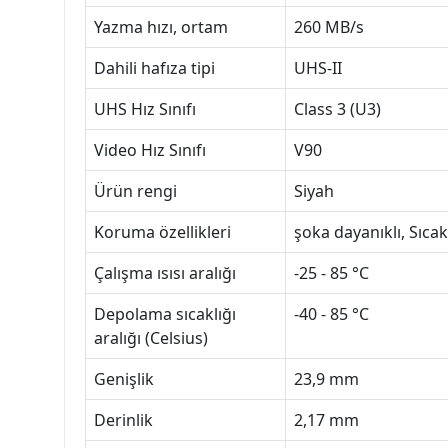
Yazma hızı, ortam
260 MB/s
Dahili hafıza tipi
UHS-II
UHS Hız Sınıfı
Class 3 (U3)
Video Hız Sınıfı
V90
Ürün rengi
Siyah
Koruma özellikleri
şoka dayanıklı, Sıcak
Çalışma ısısı aralığı
-25 - 85 °C
Depolama sıcaklığı
-40 - 85 °C
aralığı (Celsius)
Genişlik
23,9 mm
Derinlik
2,17 mm