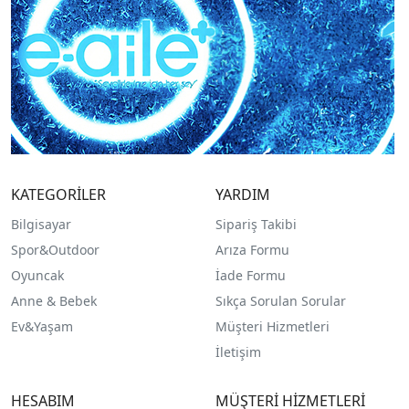
KATEGORİLER
YARDIM
Bilgisayar
Sipariş Takibi
Spor&Outdoor
Arıza Formu
O
yuncak
İade Formu
Anne & Bebek
Sıkça Sorulan Sorular
Ev&Yaşam
Müşteri Hizmetleri
İletişim
HESABIM
MÜŞTERİ HİZMETLERİ