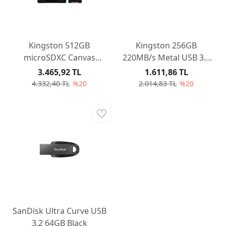
Kingston 512GB
Kingston 256GB
microSDXC Canvas
220MB/s Metal USB 3.2
Select Plus 100R A1 C10
Gen 1 DataTraveler SE9
3.465,92 TL
1.611,86 TL
Card + Adapter
G3
4.332,40 TL
%20
2.014,83 TL
%20
SanDisk Ultra Curve USB
3.2 64GB Black