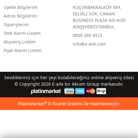
Üyelik Bilgilerim
KÜÇÜKBAKKALKÖY MH.
SELVİLİ SOK. CANAN
Adres Bilgilerim
BUSINESS PLAZA NO:4/20
Siparişlerim
ATAŞEHİR/İSTANBUL
Stok Alarm Listem
0850 360 4523
Alışveriş Listem
info@e-aile.com
Fiyat Alarm Listem
Sevdikleriniz için her şeyi bulabileceğiniz online alışveriş sitesi
© Copyright 2026 E-aile bir Akcom Group markasıdır.
®
PlatinMarket
E-Ticaret Sistemi
İle Hazırlanmıştır.