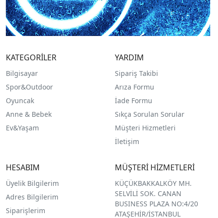
KATEGORİLER
YARDIM
Bilgisayar
Sipariş Takibi
Spor&Outdoor
Arıza Formu
O
yuncak
İade Formu
Anne & Bebek
Sıkça Sorulan Sorular
Ev&Yaşam
Müşteri Hizmetleri
İletişim
HESABIM
MÜŞTERİ HİZMETLERİ
Üyelik Bilgilerim
KÜÇÜKBAKKALKÖY MH.
SELVİLİ SOK. CANAN
Adres Bilgilerim
BUSINESS PLAZA NO:4/20
Siparişlerim
ATAŞEHİR/İSTANBUL