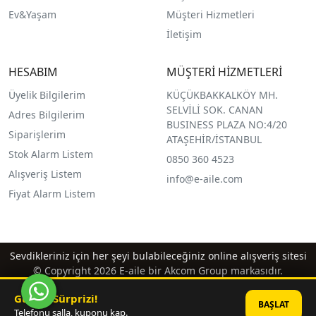
Ev&Yaşam
Müşteri Hizmetleri
İletişim
HESABIM
MÜŞTERİ HİZMETLERİ
Üyelik Bilgilerim
KÜÇÜKBAKKALKÖY MH.
SELVİLİ SOK. CANAN
Adres Bilgilerim
BUSINESS PLAZA NO:4/20
Siparişlerim
ATAŞEHİR/İSTANBUL
Stok Alarm Listem
0850 360 4523
Alışveriş Listem
info@e-aile.com
Fiyat Alarm Listem
Sevdikleriniz için her şeyi bulabileceğiniz online alışveriş sitesi
© Copyright 2026 E-aile bir Akcom Group markasıdır.
Günün Sürprizi!
BAŞLAT
Telefonu salla, kuponu kap.
®
PlatinMarket
E-Ticaret Sistemi
İle Hazırlanmıştır.