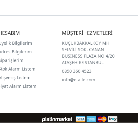
HESABIM
MÜŞTERİ HİZMETLERİ
Üyelik Bilgilerim
KÜÇÜKBAKKALKÖY MH.
SELVİLİ SOK. CANAN
Adres Bilgilerim
BUSINESS PLAZA NO:4/20
Siparişlerim
ATAŞEHİR/İSTANBUL
Stok Alarm Listem
0850 360 4523
Alışveriş Listem
info@e-aile.com
Fiyat Alarm Listem