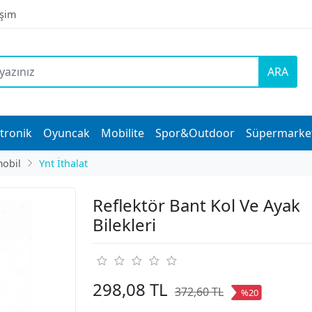
işim
ARA
tronik
Oyuncak
Mobilite
Spor&Outdoor
Süpermarke
obil
Ynt İthalat
Reflektör Bant Kol Ve Ayak
Bilekleri
298,08 TL
372,60 TL
%20