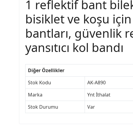
1 reflektif bant bil
bisiklet ve koşu içi
bantları, güvenlik re
yansıtıcı kol bandı
Diğer Özellikler
Stok Kodu
AK-A890
Marka
Ynt İthalat
Stok Durumu
Var