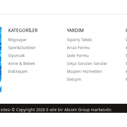
KATEGORİLER
YARDIM
Bilgisayar
Sipariş Takibi
Spor&Outdoor
Arıza Formu
O
yuncak
İade Formu
Anne & Bebek
Sıkça Sorulan Sorular
Ev&Yaşam
Müşteri Hizmetleri
İletişim
iş sitesi © Copyright 2026 E-aile bir Akcom Group markasıdır.
®
PlatinMarket
E-Ticaret Sistemi
İle Hazırlanmıştır.