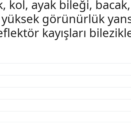
ek, kol, ayak bileği, baca
n yüksek görünürlük yansıt
flektör kayışları bilezikl