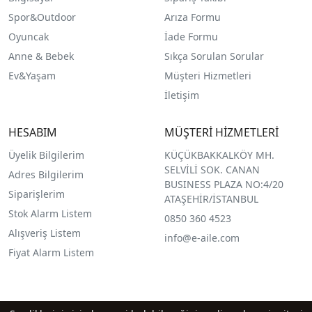
Spor&Outdoor
Arıza Formu
O
yuncak
İade Formu
Anne & Bebek
Sıkça Sorulan Sorular
Ev&Yaşam
Müşteri Hizmetleri
İletişim
HESABIM
MÜŞTERİ HİZMETLERİ
Üyelik Bilgilerim
KÜÇÜKBAKKALKÖY MH.
SELVİLİ SOK. CANAN
Adres Bilgilerim
BUSINESS PLAZA NO:4/20
Siparişlerim
ATAŞEHİR/İSTANBUL
Stok Alarm Listem
0850 360 4523
Alışveriş Listem
info@e-aile.com
Fiyat Alarm Listem