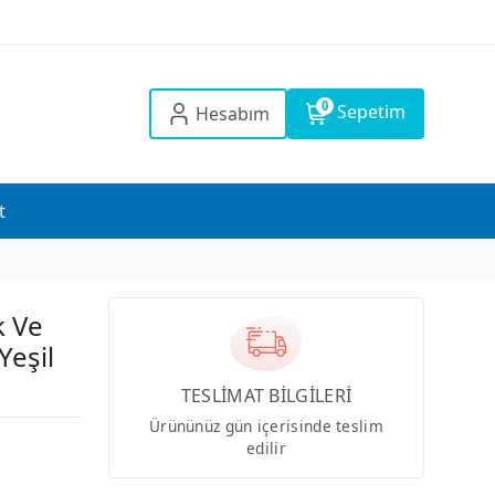
0
Sepetim
Hesabım
t
k Ve
Yeşil
TESLİMAT BİLGİLERİ
Ürününüz gün içerisinde teslim
edilir