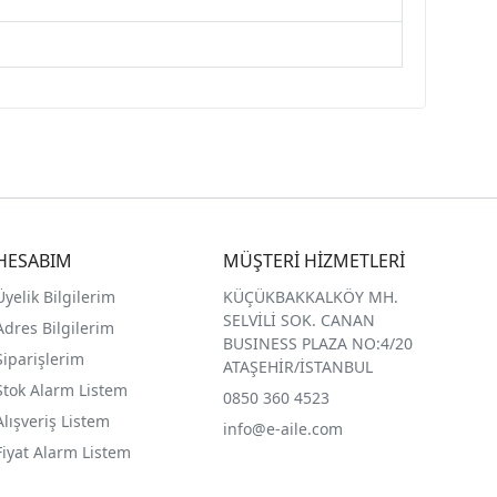
HESABIM
MÜŞTERİ HİZMETLERİ
Üyelik Bilgilerim
KÜÇÜKBAKKALKÖY MH.
SELVİLİ SOK. CANAN
Adres Bilgilerim
BUSINESS PLAZA NO:4/20
Siparişlerim
ATAŞEHİR/İSTANBUL
Stok Alarm Listem
0850 360 4523
Alışveriş Listem
info@e-aile.com
Fiyat Alarm Listem