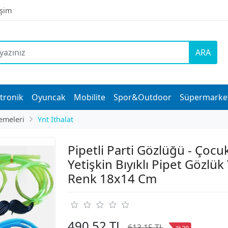
işim
ARA
tronik
Oyuncak
Mobilite
Spor&Outdoor
Süpermarke
emeleri
Ynt İthalat
Pipetli Parti Gözlüğü - Çocu
Yetişkin Bıyıklı Pipet Gözlük 
Renk 18x14 Cm
490,52 TL
613,15 TL
%20