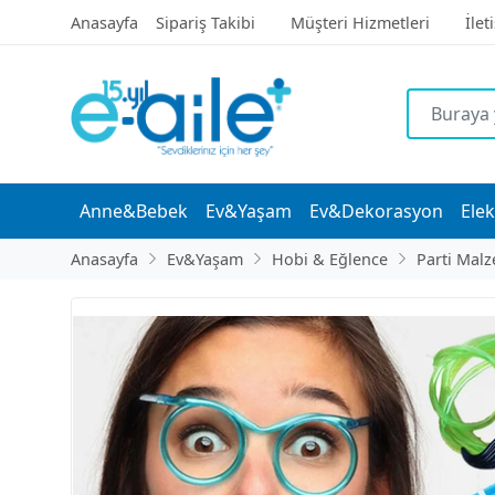
Anasayfa
Sipariş Takibi
Müşteri Hizmetleri
İlet
Anne&Bebek
Ev&Yaşam
Ev&Dekorasyon
Elek
Anasayfa
Ev&Yaşam
Hobi & Eğlence
Parti Malz