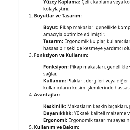
Yüzey Kaplama:
Çelik kaplama veya kor
kolaylaştırır.
Boyutlar ve Tasarım:
Boyut:
Pikap makasları genellikle kompa
amacıyla optimize edilmiştir.
Tasarım:
Ergonomik kulplar, kullanıcılar
hassas bir şekilde kesmeye yardımcı olu
Fonksiyon ve Kullanım:
Fonksiyon:
Pikap makasları, genellikle 
sağlar.
Kullanım:
Plakları, dergileri veya diğe
kullanıcıların kesim işlemlerinde hassasi
Avantajlar:
Keskinlik:
Makasların keskin bıçakları, 
Dayanıklılık:
Yüksek kaliteli malzeme v
Ergonomi:
Ergonomik tasarımı sayesinde
Kullanım ve Bakım: