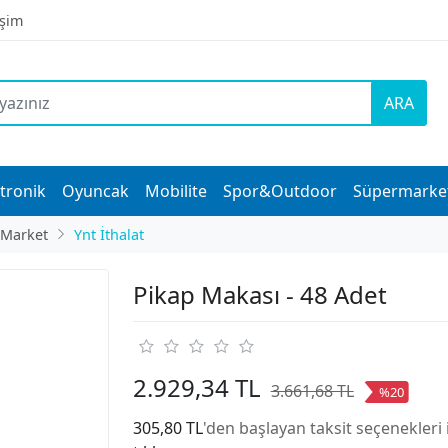
işim
ARA
tronik
Oyuncak
Mobilite
Spor&Outdoor
Süpermarke
 Market
Ynt İthalat
Pikap Makası - 48 Adet
2.929,34 TL
3.661,68 TL
%20
305,80 TL
'den başlayan taksit seçenekleri 