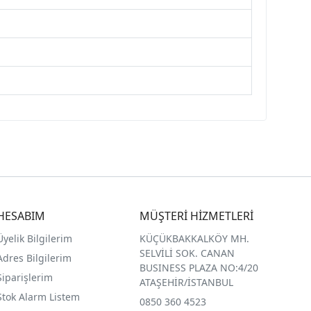
HESABIM
MÜŞTERİ HİZMETLERİ
Üyelik Bilgilerim
KÜÇÜKBAKKALKÖY MH.
SELVİLİ SOK. CANAN
Adres Bilgilerim
BUSINESS PLAZA NO:4/20
Siparişlerim
ATAŞEHİR/İSTANBUL
Stok Alarm Listem
0850 360 4523