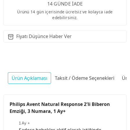
14 GÜNDE İADE
Ürünü 14 gün içerisinde ücretsiz ve kolayca iade
edebilirsiniz.
Fiyatı Düşünce Haber Ver
Ürün Açıklaması
Taksit / Ödeme Seçenekleri
Ürü
Philips Avent Natural Response 2'li Biberon
Emziği, 3 Numara, 1 Ay+
1 Ay +
Sadece bebekler aktif olarak içtiğinde