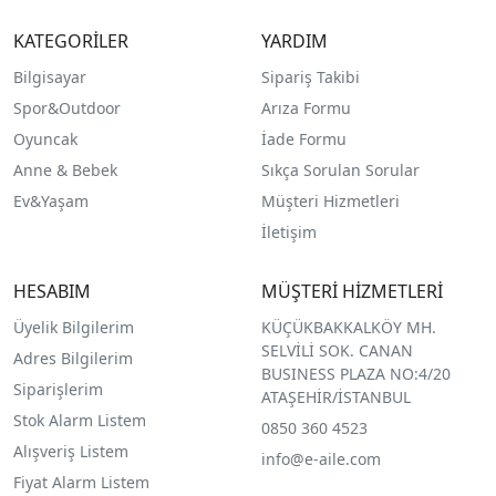
KATEGORİLER
YARDIM
Bilgisayar
Sipariş Takibi
Spor&Outdoor
Arıza Formu
O
yuncak
İade Formu
Anne & Bebek
Sıkça Sorulan Sorular
Ev&Yaşam
Müşteri Hizmetleri
İletişim
HESABIM
MÜŞTERİ HİZMETLERİ
Üyelik Bilgilerim
KÜÇÜKBAKKALKÖY MH.
SELVİLİ SOK. CANAN
Adres Bilgilerim
BUSINESS PLAZA NO:4/20
Siparişlerim
ATAŞEHİR/İSTANBUL
Stok Alarm Listem
0850 360 4523
Alışveriş Listem
info@e-aile.com
Fiyat Alarm Listem