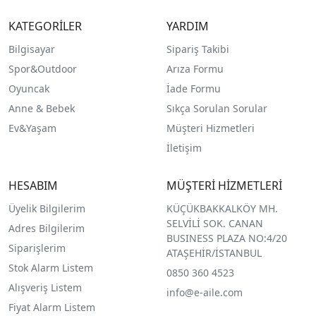
KATEGORİLER
YARDIM
Bilgisayar
Sipariş Takibi
Spor&Outdoor
Arıza Formu
O
yuncak
İade Formu
Anne & Bebek
Sıkça Sorulan Sorular
Ev&Yaşam
Müşteri Hizmetleri
İletişim
HESABIM
MÜŞTERİ HİZMETLERİ
Üyelik Bilgilerim
KÜÇÜKBAKKALKÖY MH.
SELVİLİ SOK. CANAN
Adres Bilgilerim
BUSINESS PLAZA NO:4/20
Siparişlerim
ATAŞEHİR/İSTANBUL
Stok Alarm Listem
0850 360 4523
Alışveriş Listem
info@e-aile.com
Fiyat Alarm Listem