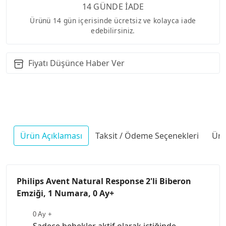
14 GÜNDE İADE
Ürünü 14 gün içerisinde ücretsiz ve kolayca iade
edebilirsiniz.
Fiyatı Düşünce Haber Ver
Ürün Açıklaması
Taksit / Ödeme Seçenekleri
Ürü
Philips Avent Natural Response 2'li Biberon
Emziği, 1 Numara, 0 Ay+
0 Ay +
Sadece bebekler aktif olarak içtiğinde