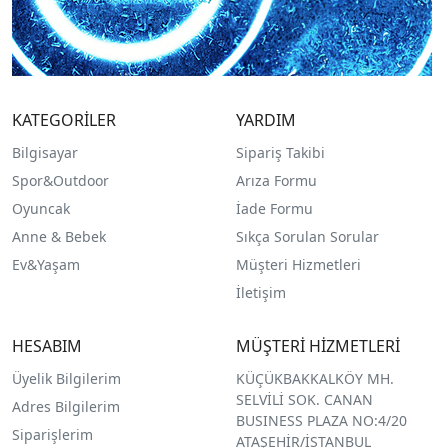
KATEGORİLER
YARDIM
Bilgisayar
Sipariş Takibi
Spor&Outdoor
Arıza Formu
O
yuncak
İade Formu
Anne & Bebek
Sıkça Sorulan Sorular
Ev&Yaşam
Müşteri Hizmetleri
İletişim
HESABIM
MÜŞTERİ HİZMETLERİ
Üyelik Bilgilerim
KÜÇÜKBAKKALKÖY MH.
SELVİLİ SOK. CANAN
Adres Bilgilerim
BUSINESS PLAZA NO:4/20
Siparişlerim
ATAŞEHİR/İSTANBUL