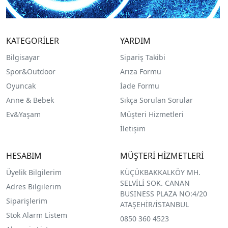
KATEGORİLER
YARDIM
Bilgisayar
Sipariş Takibi
Spor&Outdoor
Arıza Formu
O
yuncak
İade Formu
Anne & Bebek
Sıkça Sorulan Sorular
Ev&Yaşam
Müşteri Hizmetleri
İletişim
HESABIM
MÜŞTERİ HİZMETLERİ
Üyelik Bilgilerim
KÜÇÜKBAKKALKÖY MH.
SELVİLİ SOK. CANAN
Adres Bilgilerim
BUSINESS PLAZA NO:4/20
Siparişlerim
ATAŞEHİR/İSTANBUL
Stok Alarm Listem
0850 360 4523