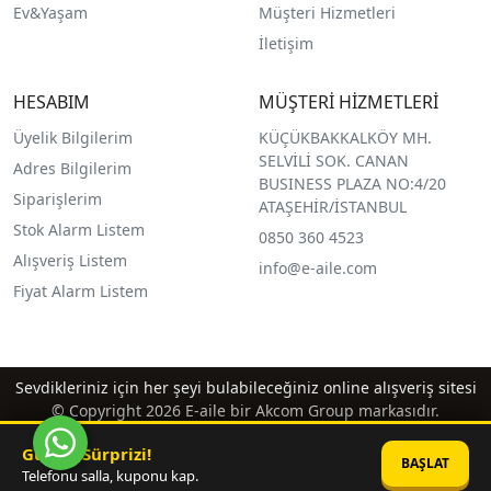
Ev&Yaşam
Müşteri Hizmetleri
İletişim
HESABIM
MÜŞTERİ HİZMETLERİ
Üyelik Bilgilerim
KÜÇÜKBAKKALKÖY MH.
SELVİLİ SOK. CANAN
Adres Bilgilerim
BUSINESS PLAZA NO:4/20
Siparişlerim
ATAŞEHİR/İSTANBUL
Stok Alarm Listem
0850 360 4523
Alışveriş Listem
info@e-aile.com
Fiyat Alarm Listem
Sevdikleriniz için her şeyi bulabileceğiniz online alışveriş sitesi
© Copyright 2026 E-aile bir Akcom Group markasıdır.
Günün Sürprizi!
BAŞLAT
Telefonu salla, kuponu kap.
®
PlatinMarket
E-Ticaret Sistemi
İle Hazırlanmıştır.