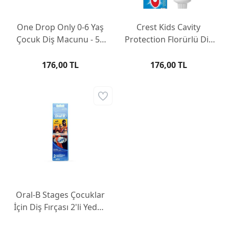
One Drop Only 0-6 Yaş
Crest Kids Cavity
Çocuk Diş Macunu - 50
Protection Florürlü Diş
ml
Macunu 130 gr
176,00 TL
176,00 TL
Oral-B Stages Çocuklar
İçin Diş Fırçası 2'li Yedek
Başlığı Incredibles