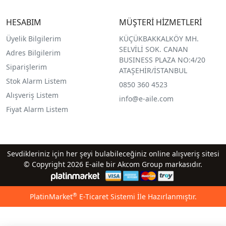
HESABIM
MÜŞTERİ HİZMETLERİ
Üyelik Bilgilerim
KÜÇÜKBAKKALKÖY MH.
SELVİLİ SOK. CANAN
Adres Bilgilerim
BUSINESS PLAZA NO:4/20
Siparişlerim
ATAŞEHİR/İSTANBUL
Stok Alarm Listem
0850 360 4523
Alışveriş Listem
info@e-aile.com
Fiyat Alarm Listem
Sevdikleriniz için her şeyi bulabileceğiniz online alışveriş sitesi
© Copyright 2026 E-aile bir Akcom Group markasıdır.
®
PlatinMarket
E-Ticaret Sistemi
İle Hazırlanmıştır.